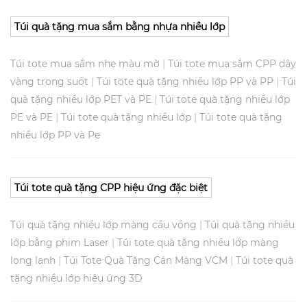
Túi quà tặng mua sắm bằng nhựa nhiều lớp
|
Túi tote mua sắm nhẹ màu mờ
Túi tote mua sắm CPP dây
|
|
vàng trong suốt
Túi tote quà tặng nhiều lớp PP và PP
Túi
|
quà tặng nhiều lớp PET và PE
Túi tote quà tặng nhiều lớp
|
|
PE và PE
Túi tote quà tặng nhiều lớp
Túi tote quà tặng
nhiều lớp PP và Pe
Túi tote quà tặng CPP hiệu ứng đặc biệt
|
Túi quà tặng nhiều lớp màng cầu vồng
Túi quà tặng nhiều
|
lớp bằng phim Laser
Túi tote quà tặng nhiều lớp màng
|
|
long lanh
Túi Tote Quà Tặng Cán Màng VCM
Túi tote quà
tặng nhiều lớp hiệu ứng 3D