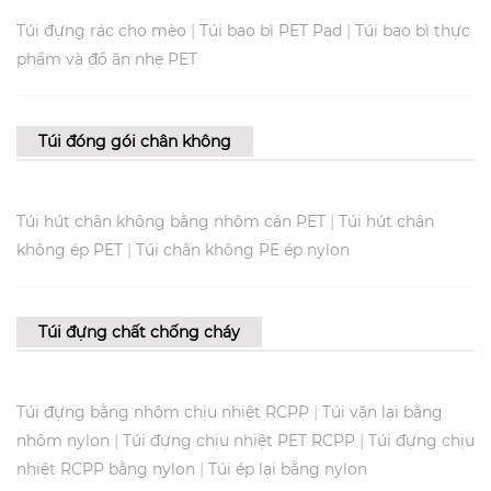
|
|
Túi đựng rác cho mèo
Túi bao bì PET Pad
Túi bao bì thực
phẩm và đồ ăn nhẹ PET
Túi đóng gói chân không
|
Túi hút chân không bằng nhôm cán PET
Túi hút chân
|
không ép PET
Túi chân không PE ép nylon
Túi đựng chất chống cháy
|
Túi đựng bằng nhôm chịu nhiệt RCPP
Túi vặn lại bằng
|
|
nhôm nylon
Túi đựng chịu nhiệt PET RCPP
Túi đựng chịu
|
nhiệt RCPP bằng nylon
Túi ép lại bằng nylon