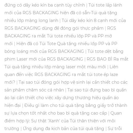
|
đứng có dây kéo kín ba cạnh tùy chỉnh
Túi tote lấp lánh
mới của RGS BACKAGING hiện đã có sẵn-Túi quà tặng
|
nhiều lớp màng long lanh
Túi dây kéo kín 8 cạnh mới của
|
RGS BACKAGING dùng để đóng gói thực phẩm
RGS
BACKAGING ra mắt Túi tote nhiều lớp PP và PP mờ
|
mới
Hiện đã có Túi Tote Quà tặng nhiều lớp PP và PP
|
bóng loáng mới của RGS BACKAGING
Túi tote dệt bằng
|
phim Laser mới của RGS BACKAGING
RGS BAO BÌ Ra mắt
|
Túi quà tặng nhiều lớp màng laser một màu mới
Liên
quan đến việc RGS BACKAGING ra mắt túi tote ép laze
|
mới?
Tại sao túi đóng gói hợp vệ sinh lại cần thiết cho các
|
sản phẩm chăm sóc cá nhân
Tại sao túi đựng bao bì quần
áo lại cần thiết cho việc xây dựng thương hiệu quần áo
|
hiện đại
Điều gì làm cho túi quà tặng bằng giấy trở thành
|
sự lựa chọn tốt nhất cho bao bì quà tặng cao cấp
Quan
điểm hợp lý: Sự thật 'Xanh' của Túi thân thiện với môi
|
|
trường
Ứng dụng đa kịch bản của túi quà tặng
Sự trỗi