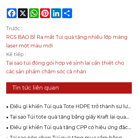
Facebook
X
WhatsApp
Pinterest
LinkedIn
Share
Trước :
RGS BAO BÌ Ra mắt Túi quà tặng nhiều lớp màng
laser một màu mới
Kế tiếp :
Tại sao túi đóng gói hợp vệ sinh lại cần thiết cho
các sản phẩm chăm sóc cá nhân
Tin tức liên quan
Điều gì khiến Túi quà Tote HDPE trở thành sự lựa
chọn thông minh cho các giải pháp đóng gói hiện
Tại sao Túi tote quà tặng bằng giấy Kraft lại quan
đại?
trọng đối với các giải pháp đóng gói hiện đại?
Điều gì khiến Túi quà tặng CPP có hiệu ứng đặc
biệt trở thành yếu tố thay đổi cuộc chơi cho bao bì
Tại sao nên chọn Túi quà tặng mua sắm bằng