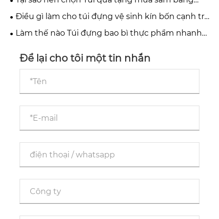
hiện đại?
nhựa một chất liệu để đóng gói bền vững?
Điều gì làm cho túi đựng vệ sinh kín bốn cạnh trở
thành sự lựa chọn tốt nhất cho bao bì sản phẩm
Làm thế nào Túi đựng bao bì thực phẩm nhanh
vệ sinh hiện đại
đông lạnh có thể cải thiện an toàn thực phẩm, thời
hạn sử dụng và giá trị thương hiệu
Để lại cho tôi một tin nhắn