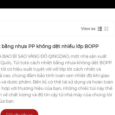
View as
ệt bằng nhựa PP không dệt nhiều lớp BOPP
 BAO BÌ SAO VÀNG ĐỎ QINGDAO, một nhà sản xuất
g Quốc, Túi tote cách nhiệt bằng nhựa không dệt BOPP
ôi có hiệu suất tuyệt vời với lớp lót cách nhiệt và
 cao, chúng đảm bảo tính toàn vẹn nhiệt độ khi giao
 và dược phẩm. Bền bỉ, có thể tái sử dụng và hoàn toàn
 hợp với thương hiệu của bạn, những chiếc túi này thể
 về chất lượng và độ tin cậy từ nhà máy của chúng tôi
ủa bạn.
Gửi yêu cầu >>