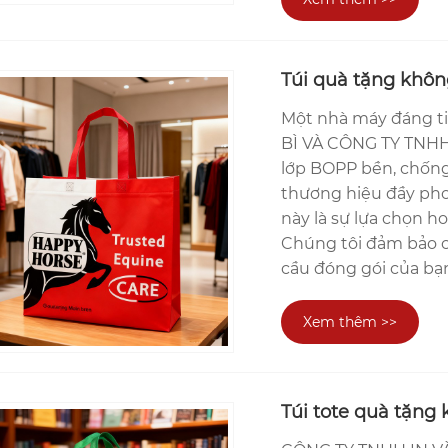
Túi quà tặng khôn
Một nhà máy đáng 
BÌ VÀ CÔNG TY TNHH 
lớp BOPP bền, chống
thương hiệu đầy pho
này là sự lựa chọn h
Chúng tôi đảm bảo ch
cầu đóng gói của bạ
Xem thêm >>
Túi tote quà tặng