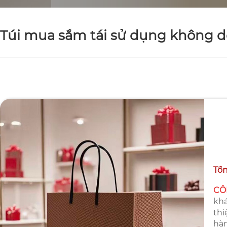
Túi mua sắm tái sử dụng không d
Tổn
CÔ
khá
thi
hàn