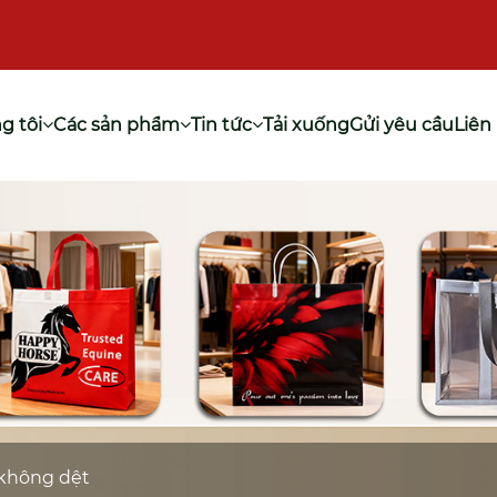
g tôi
Các sản phẩm
Tin tức
Tải xuống
Gửi yêu cầu
Liên
 không dệt