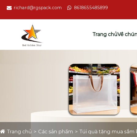
richard@rgspack.com
8618655485899
Trang chủ
Về chún
Trang chủ
Các sản phẩm
Túi quà tặng mua sắm