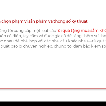
 chọn phạm vi sản phẩm và thông số kỹ thuật
ng tôi cung cấp một loạt các
Túi quà tặng mua sắm kh
ôn cổ điển, tay cầm vá được gia cố để tăng thêm sự th
c nhau để phù hợp với các nhu cầu khác nhau—từ quà t
 xuất bao bì chuyên nghiệp, chúng tôi đảm bảo kiểm soá