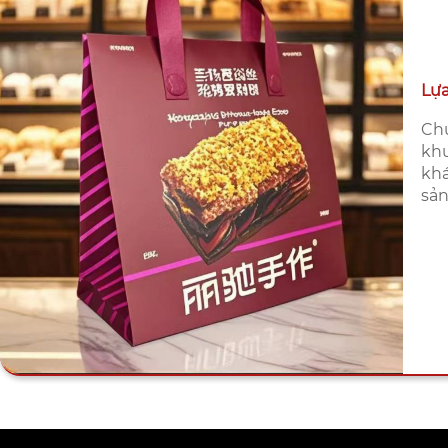
Lựa
Chú
khu
khá
sản