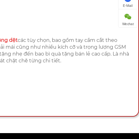
E-Mail
Wechat
ông dệt
các tùy chọn, bao gồm tay cầm cắt theo
oải mái cũng như nhiều kích cỡ và trọng lượng GSM
ặng nhẹ đến bao bì quà tặng bán lẻ cao cấp. Là nhà
t chặt chẽ từng chi tiết.