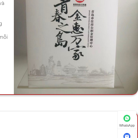
và
g
mỗi
WhatsApp