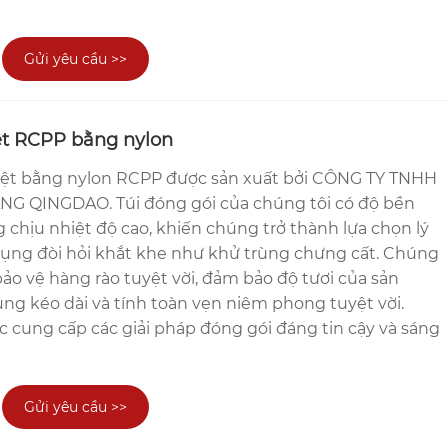
Gửi yêu cầu >>
ệt RCPP bằng nylon
hiệt bằng nylon RCPP được sản xuất bởi CÔNG TY TNHH
NG QINGDAO. Túi đóng gói của chúng tôi có độ bền
g chịu nhiệt độ cao, khiến chúng trở thành lựa chọn lý
ụng đòi hỏi khắt khe như khử trùng chưng cất. Chúng
o vệ hàng rào tuyệt vời, đảm bảo độ tươi của sản
ng kéo dài và tính toàn vẹn niêm phong tuyệt vời.
ệc cung cấp các giải pháp đóng gói đáng tin cậy và sáng
Gửi yêu cầu >>