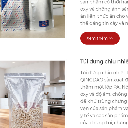
sản phẩm có thời hạ
oxy và chống ánh sán
ăn liền, thức ăn cho 
thế đáng tin cậy và
Xem thêm >>
Túi đựng chịu nhi
Túi đựng chịu nhiệ
QINGDAO sản xuất đã 
thêm một lớp PA. Nó c
oxy và độ ẩm, chống 
để khử trùng chưng c
vẹn của sản phẩm và 
y tế và các sản phẩm
của chúng tôi, chúng