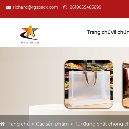
richard@rgspack.com
8618655485899
Trang chủ
Về chún
Trang chủ
Các sản phẩm
Túi đựng chất chống c