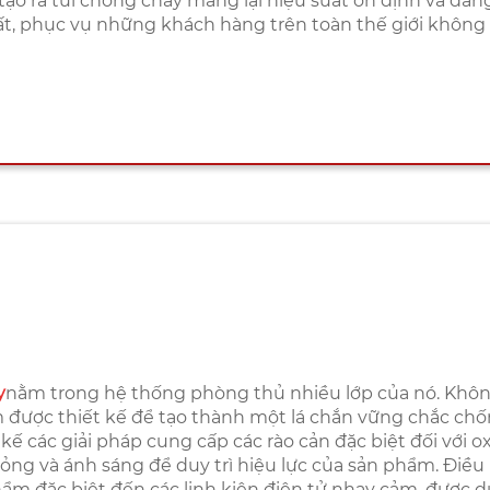
tạo ra túi chống cháy mang lại hiệu suất ổn định và đá
t, phục vụ những khách hàng trên toàn thế giới không t
y
nằm trong hệ thống phòng thủ nhiều lớp của nó. Khô
m được thiết kế để tạo thành một lá chắn vững chắc ch
kế các giải pháp cung cấp các rào cản đặc biệt đối với o
ỏng và ánh sáng để duy trì hiệu lực của sản phẩm. Điều
ẩm đặc biệt đến các linh kiện điện tử nhạy cảm, được d