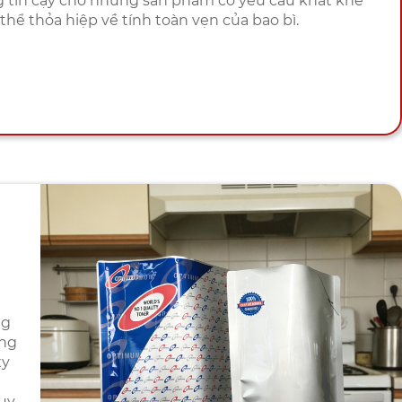
ng tin cậy cho những sản phẩm có yêu cầu khắt khe
hể thỏa hiệp về tính toàn vẹn của bao bì.
ng
ống
xy
uy