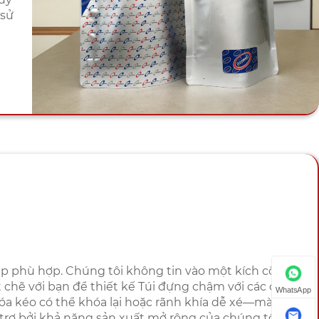
 sử
áp phù hợp. Chúng tôi không tin vào một kích cỡ phù
 chẽ với bạn để thiết kế Túi đựng chậm với các đặc
WhatsApp
óa kéo có thể khóa lại hoặc rãnh khía dễ xé—mà sản
trợ bởi khả năng sản xuất mở rộng của chúng tôi,