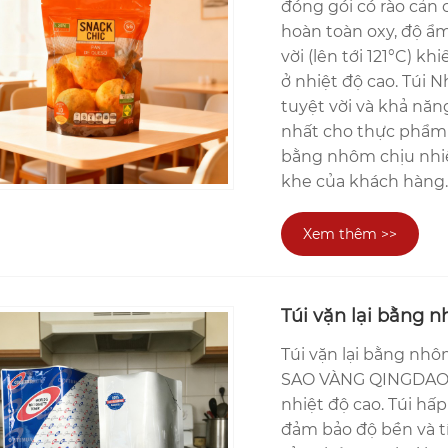
đóng gói có rào cản 
hoàn toàn oxy, độ ẩ
vời (lên tới 121°C) k
ở nhiệt độ cao. Túi
tuyệt vời và khả năn
nhất cho thực phẩm ă
bằng nhôm chịu nhi
khe của khách hàng
Xem thêm >>
Túi vặn lại bằng 
Túi vặn lại bằng nh
SAO VÀNG QINGDAO 
nhiệt độ cao. Túi hấ
đảm bảo độ bền và tí