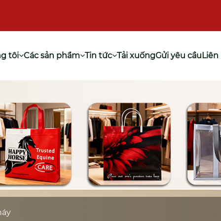
g tôi
Các sản phẩm
Tin tức
Tải xuống
Gửi yêu cầu
Liên
háy