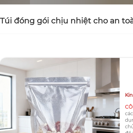
Túi đóng gói chịu nhiệt cho an to
Ki
CÔ
các
dụn
chủ