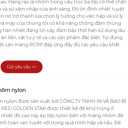
cao. Hàng rào lá nhôm trong cấu trúc ba lớp có thể chặn
m và sự xâm nhập của ánh sáng. Độ ổn định nhiệt tuyệt
hiến nó trở thành lựa chọn lý tưởng cho việc hấp và xử lý
 Nhà máy của chúng tôi có khả năng chống đâm thủng
g hàn nhiệt đáng tin cậy, đảm bảo thời hạn sử dụng lâu
n liền, vật tư y tế và các sản phẩm đặc biệt. Túi đựng
ệt cán màng RCPP đáp ứng đầy đủ các yêu cầu khắt
.
Gửi yêu cầu >>
nhôm nylon
ôm nylon được sản xuất bởi CÔNG TY TNHH IN VÀ BAO BÌ
RED GOLDEN STAR được thiết kế để khử trùng ở
p nhiệt độ cao này ép lớp nylon bền với màng nhôm để
nh toàn vẹn tuyệt vời trong quá trình hấp và nấu. Để