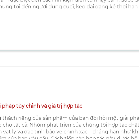
chúng tôi đến người dùng cuối, kéo dài đáng kể thời hạn
i pháp tùy chỉnh và giá trị hợp tác
 thách riêng của sản phẩm của bạn đòi hỏi một giải ph
 cho tất cả. Nhóm phát triển của chúng tôi hợp tác chặt
h vật lý và đặc tính bảo vệ chính xác—chẳng hạn như kh
m của bạn yêu cầu. Cách tiếp cận hợp tác này, được hỗ 