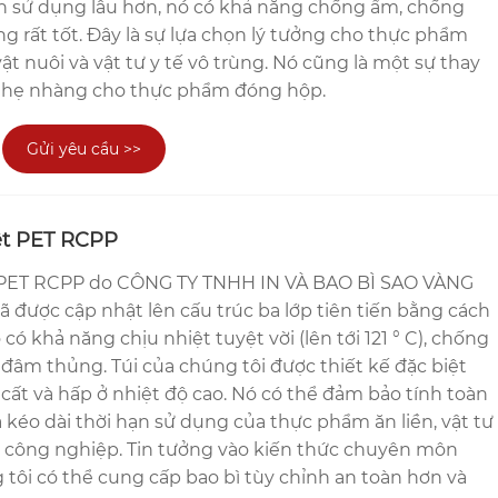
n sử dụng lâu hơn, nó có khả năng chống ẩm, chống
g rất tốt. Đây là sự lựa chọn lý tưởng cho thực phẩm
vật nuôi và vật tư y tế vô trùng. Nó cũng là một sự thay
 nhẹ nhàng cho thực phẩm đóng hộp.
Gửi yêu cầu >>
ệt PET RCPP
t PET RCPP do CÔNG TY TNHH IN VÀ BAO BÌ SAO VÀNG
được cập nhật lên cấu trúc ba lớp tiên tiến bằng cách
ó khả năng chịu nhiệt tuyệt vời (lên tới 121 ° C), chống
đâm thủng. Túi của chúng tôi được thiết kế đặc biệt
ất và hấp ở nhiệt độ cao. Nó có thể đảm bảo tính toàn
kéo dài thời hạn sử dụng của thực phẩm ăn liền, vật tư
 công nghiệp. Tin tưởng vào kiến ​​thức chuyên môn
 tôi có thể cung cấp bao bì tùy chỉnh an toàn hơn và