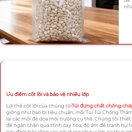
để 
nhấ
Ưu điểm cốt lõi và bảo vệ nhiều lớp
Lợi thế cốt lõi của chúng tôi
Túi đựng chất chống chá
giống như bao bì tiêu chuẩn, mỗi Túi Túi Chống Thấ
lại các mối đe dọa môi trường cụ thể. Chúng tôi thiết 
để ngăn chặn quá trình oxy hóa, độ ẩm để tránh hư h
này đảm bảo rằng các nội dung nhạy cảm, từ thực ph