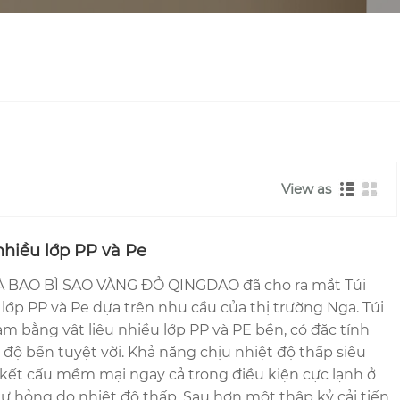
View as
nhiều lớp PP và Pe
 BAO BÌ SAO VÀNG ĐỎ QINGDAO đã cho ra mắt Túi
lớp PP và Pe dựa trên nhu cầu của thị trường Nga. Túi
 bằng vật liệu nhiều lớp PP và PE bền, có đặc tính
độ bền tuyệt vời. Khả năng chịu nhiệt độ thấp siêu
 kết cấu mềm mại ngay cả trong điều kiện cực lạnh ở
ư hỏng do nhiệt độ thấp. Sau hơn một thập kỷ cải tiến