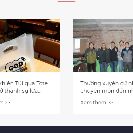
xuyên cử nhân sự
RGS BAO BÌ Ra mắt
 môn đến nhà máy
tặng nhiều lớp màn
CKAGING của Nga
một màu mới
m >>
Xem thêm >>
tạo