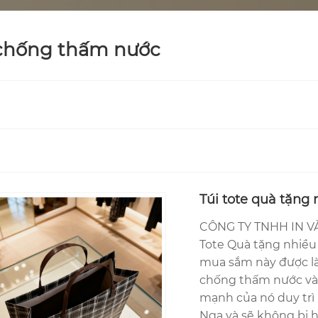
 chống thấm nước
Túi tote quà tặng 
CÔNG TY TNHH IN VÀ
Tote Quà tặng nhiều 
mua sắm này được làm
chống thấm nước và 
mạnh của nó duy trì
Nga và sẽ không bị h