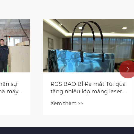

 Túi quà
Điều gì làm cho túi quà
g laser
tặng bằng giấy trở thành sự
lựa chọn tốt nhất cho bao
Xem thêm >>
bì quà tặng cao cấp