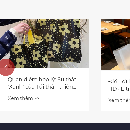

Điều gì khiến Túi quà Tote
Thường 
HDPE trở thành sự lựa
chuyên
chọn thông minh cho các
RGS PA
Xem thêm >>
Xem thê
giải pháp đóng gói hiện
để đào 
đại?