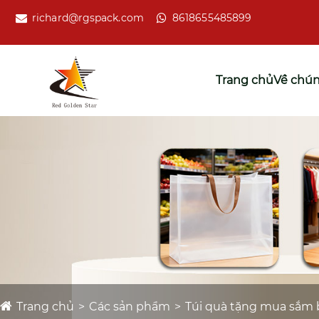
richard@rgspack.com
8618655485899
Trang chủ
Về chún
Trang chủ
Các sản phẩm
Túi quà tặng mua sắm